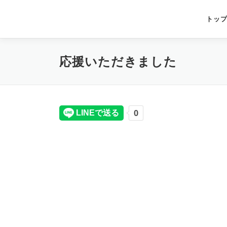
コ
ン
依光晃一郎
トッ
テ
ン
ツ
応援いただきました
へ
ス
キ
ッ
プ